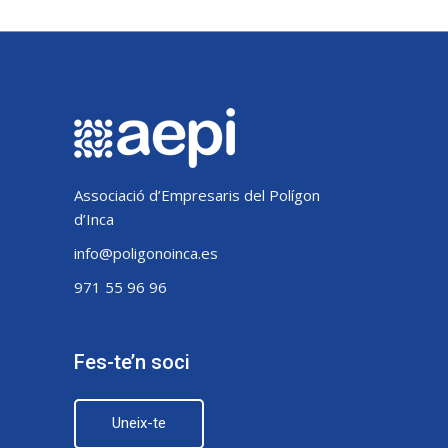
Associació d’Empresaris del Polígon
d’Inca
info@poligonoinca.es
971 55 96 96
Fes-te’n soci
Uneix-te